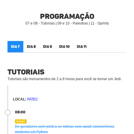
Programação
07 e 08 - Tutoriais | 09 e 10 - Palestras | 11 - Sprints
Dia 7
Dia 8
Dia 9
Dia 10
Dia 11
Tutoriais
Tutoriais são treinamentos de 2 a 8 horas para você se tornar um Jedi.
LOCAL:
FATEC
08:00
#sala1
De geradores com yield a co-rotinas com await: concorrência
moderna em Python