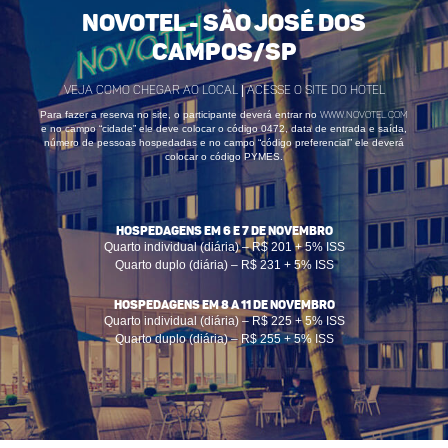
Novotel - São José dos
Campos/SP
Veja como chegar ao local
|
Acesse o site do Hotel
Para fazer a reserva no site, o participante deverá entrar no
www.novotel.com
e no campo “cidade” ele deve colocar o código
0472
, data de entrada e saída,
número de pessoas hospedadas e no campo “código preferencial” ele deverá
colocar o código
PYMES
.
HOSPEDAGENS EM 6 E 7 DE NOVEMBRO
Quarto individual (diária) – R$ 201 + 5% ISS
Quarto duplo (diária) – R$ 231 + 5% ISS
HOSPEDAGENS EM 8 A 11 DE NOVEMBRO
Quarto individual (diária) – R$ 225 + 5% ISS
Quarto duplo (diária) – R$ 255 + 5% ISS