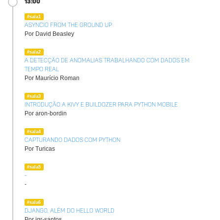
13:00
#sala1
Asyncio from the ground up
Por David Beasley
#sala2
A detecção de anomalias trabalhando com dados em
tempo real
Por Maurício Roman
#sala3
Introdução a Kivy e Buildozer para Python Mobile
Por aron-bordin
#sala4
Capturando dados com Python
Por Turicas
#sala5
-
-
#sala6
Django, além do Hello World
Por igr-santos