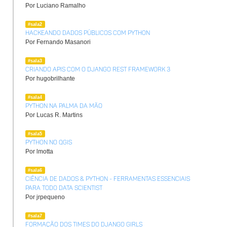
Por Luciano Ramalho
#sala2
Hackeando Dados Públicos com Python
Por Fernando Masanori
#sala3
Criando apis com o Django REST framework 3
Por hugobrilhante
#sala4
Python na Palma da Mão
Por Lucas R. Martins
#sala5
Python no QGIS
Por lmotta
#sala6
Ciência de Dados & Python - Ferramentas essenciais
para todo Data Scientist
Por jrpequeno
#sala7
Formação dos times do Django Girls