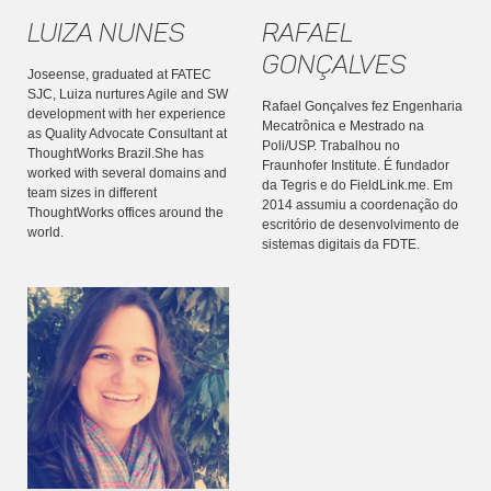
Luiza Nunes
Rafael
Gonçalves
Joseense, graduated at FATEC
SJC, Luiza nurtures Agile and SW
Rafael Gonçalves fez Engenharia
development with her experience
Mecatrônica e Mestrado na
as Quality Advocate Consultant at
Poli/USP. Trabalhou no
ThoughtWorks Brazil.She has
Fraunhofer Institute. É fundador
worked with several domains and
da Tegris e do FieldLink.me. Em
team sizes in different
2014 assumiu a coordenação do
ThoughtWorks offices around the
escritório de desenvolvimento de
world.
sistemas digitais da FDTE.