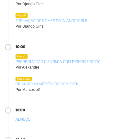
Por Django Girls
#sala8
Formação dos times do Django Girls
Por Django Girls
10:00
#sala1
Programação científica com Python e SciPy
Por Alexandre
#sala 302
Criando um microblog com flask
Por Marcos ptf
12:00
Almoço