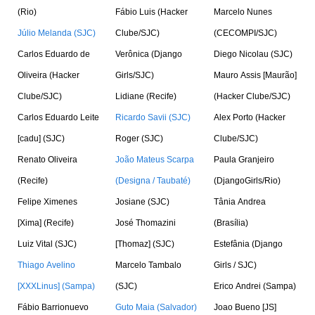
(Rio)
Fábio Luis (Hacker
Marcelo Nunes
Júlio Melanda (SJC)
Clube/SJC)
(CECOMPI/SJC)
Carlos Eduardo de
Verônica (Django
Diego Nicolau (SJC)
Oliveira (Hacker
Girls/SJC)
Mauro Assis [Maurão]
Clube/SJC)
Lidiane (Recife)
(Hacker Clube/SJC)
Carlos Eduardo Leite
Ricardo Savii (SJC)
Alex Porto (Hacker
[cadu] (SJC)
Roger (SJC)
Clube/SJC)
Renato Oliveira
João Mateus Scarpa
Paula Granjeiro
(Recife)
(Designa / Taubaté)
(DjangoGirls/Rio)
Felipe Ximenes
Josiane (SJC)
Tânia Andrea
[Xima] (Recife)
José Thomazini
(Brasília)
Luiz Vital (SJC)
[Thomaz] (SJC)
Estefânia (Django
Thiago Avelino
Marcelo Tambalo
Girls / SJC)
[XXXLinus] (Sampa)
(SJC)
Erico Andrei (Sampa)
Fábio Barrionuevo
Guto Maia (Salvador)
Joao Bueno [JS]